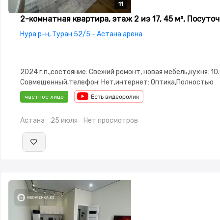
11
11
11
11
11
2-комнатная квартира, этаж 2 из 17, 45 м², Посуто
Нура р-н, Туран 52/5 - Астана арена
2024 г.п.,состояние: Свежий ремонт, новая мебель,кухня: 10.
Совмещенный,телефон: Нет,интернет: Оптика,Полностью
меблирована,Полностью меблирована,потолки: 3.0,паркинг:
частное лицо
охраняемая стоянка,Охрана,Кодовый
замок,Видеонаблюдение,Видеодомофон,Неугловая,Улучшен
Астана
25 июля
Нет просмотров
студия,Встроенная кухня,Новая сантехника,Тихий двор,Ко