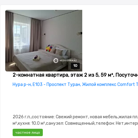
10
10
10
10
10
2-комнатная квартира, этаж 2 из 5, 59 м², Посуточ
Нура р-н, Е103 - Проспект Туран, Жилой комплекс Comfort 
2026 г.п.,состояние: Свежий ремонт, новая мебель,жилая пл.
м²,кухня: 10.0 м²,санузел: Совмещенный,телефон: Нет,интер
Проводной,Полностью меблирована,Полностью меблирована
частное лицо
Рядом охраняемая стоянка,Домофон,Улучшенная,Комнаты