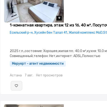
9
9
9
9
9
1-комнатная квартира, этаж 12 из 16, 40 м², Посут
Есильский р-н, Хусейн бен Талал 41, Жилой комплекс MoD.S
2025 г.п.,состояние: Хорошее,жилая пл.: 40.0 м²,кухня: 10.0 м
Совмещенный,телефон: Нет,интернет: ADSL,Полностью
меблирована,Полностью меблирована,паркинг: Рядом охра
Меруерт - агент недвижимости
стоянка,Охрана,Домофон,Кодовый
замок,Видеонаблюдение,Видеодомофон,Улучшенная,Комна
Астана
7 авг.
Нет просмотров
изолированы,Новая сантехника,Тихий двор