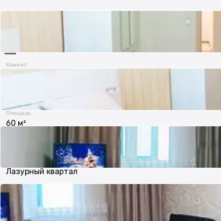
Комнат
2
Площадь
60 м²
Жилой комплекс
Лазурный квартал
Состояние