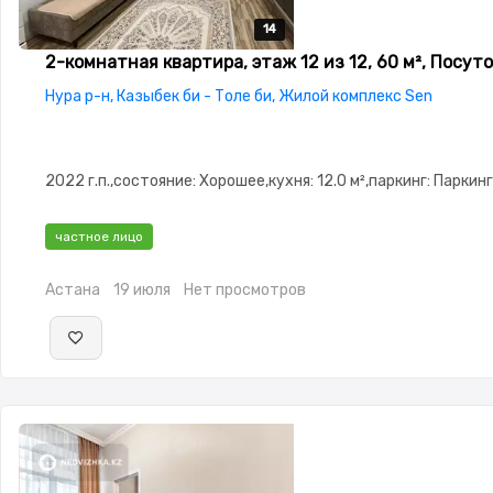
14
14
14
14
14
2-комнатная квартира, этаж 12 из 12, 60 м², Посут
Нура р-н, Казыбек би - Толе би, Жилой комплекс Sen
2022 г.п.,состояние: Хорошее,кухня: 12.0 м²,паркинг: Паркинг
частное лицо
Астана
19 июля
Нет просмотров