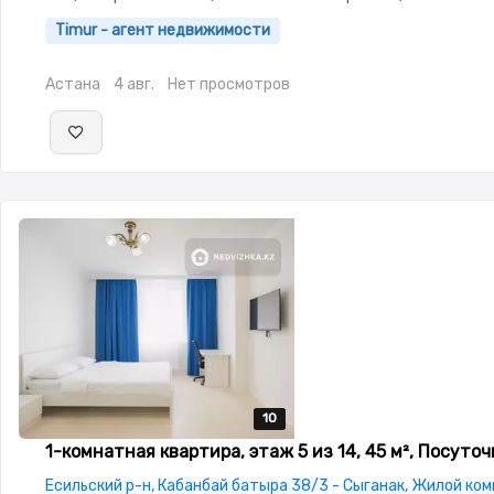
меблирована,Домофон,Видеонаблюдение,Комнаты изолиро
Timur - агент недвижимости
двор,Чистая,Уютная,Холодильник,Стиральная машина-
автомат,Кабельное ТВ,Телевизор,Бесплатный Wi-Fi
Астана
4 авг.
Нет просмотров
10
10
10
10
10
1-комнатная квартира, этаж 5 из 14, 45 м², Посуточ
Есильский р-н, Кабанбай батыра 38/3 - Сыганак, Жилой ко