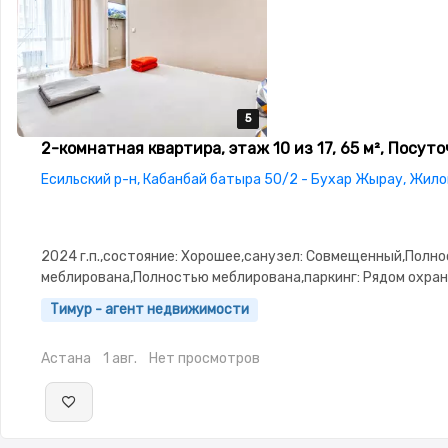
5
5
5
5
5
2-комнатная квартира, этаж 10 из 17, 65 м², Посут
Есильский р-н, Кабанбай батыра 50/2 - Бухар Жырау, Жил
2024 г.п.,состояние: Хорошее,санузел: Совмещенный,Полн
меблирована,Полностью меблирована,паркинг: Рядом охра
стоянка,Кодовый замок,Сигнализация,Видеонаблюдение,В
Тимур - агент недвижимости
Астана
1 авг.
Нет просмотров