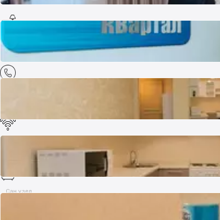
Хорошее
Мебель
Полностью меблирована
Телефон
Нет
Интернет
Оптика
Сан.узел
Совмещенный