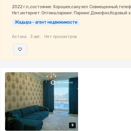
2022 г.п.,состояние: Хорошее,санузел: Совмещенный,телеф
Нет,интернет: Оптика,паркинг: Паркинг,Домофон,Кодовый з
двор,Кондиционер
Жадыра - агент недвижимости
Астана
3 авг.
Нет просмотров
9
9
9
9
9