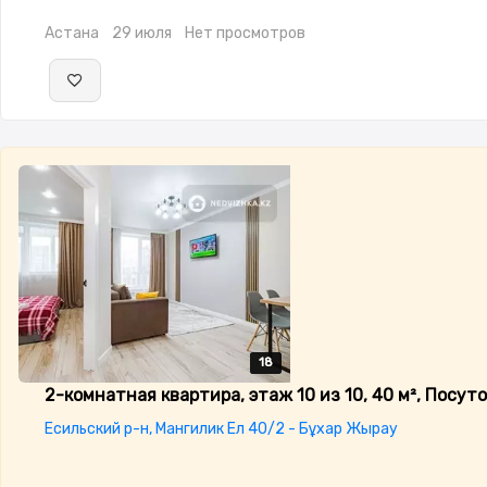
изолированы,Встроенная кухня,Новая
Астана
29 июля
Нет просмотров
сантехника,Кладовка,Счётчики,Тихий двор
18
18
18
18
18
2-комнатная квартира, этаж 10 из 10, 40 м², Посут
Есильский р-н, Мангилик Ел 40/2 - Бұхар Жырау