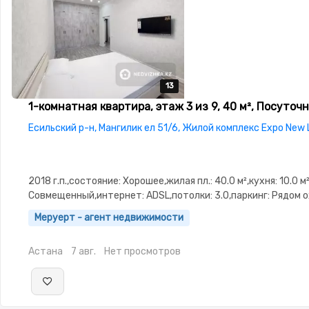
13
13
13
13
13
1-комнатная квартира, этаж 3 из 9, 40 м², Посуточ
Есильский р-н, Мангилик ел 51/6, Жилой комплекс Expo New 
2018 г.п.,состояние: Хорошее,жилая пл.: 40.0 м²,кухня: 10.0 м
Совмещенный,интернет: ADSL,потолки: 3.0,паркинг: Рядом 
стоянка,Охрана,Домофон,Видеонаблюдение
Меруерт - агент недвижимости
Астана
7 авг.
Нет просмотров