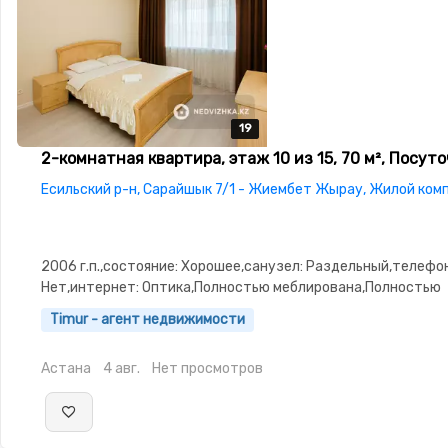
19
19
19
19
19
2-комнатная квартира, этаж 10 из 15, 70 м², Посут
Есильский р-н, Сарайшык 7/1 - Жиембет Жырау, Жилой ком
2006 г.п.,состояние: Хорошее,санузел: Раздельный,телефон
Нет,интернет: Оптика,Полностью меблирована,Полностью
меблирована,паркинг: Паркинг,Домофон,Видеонаблюдение
Timur - агент недвижимости
изолированы,Встроенная кухня,Чистая,Уютная,Холодильни
машина-автомат,Кабельное ТВ,Телевизор,Бесплатный Wi-F
Астана
4 авг.
Нет просмотров