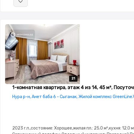
21
21
21
21
21
1-комнатная квартира, этаж 4 из 14, 45 м², Посуто
Нура р-н, Анет баба 6 - Сыганак, Жилой комплекс GreenLine.
2023 г.п.,состояние: Хорошее,жилая пл.: 25.0 м²,кухня: 12.0 м