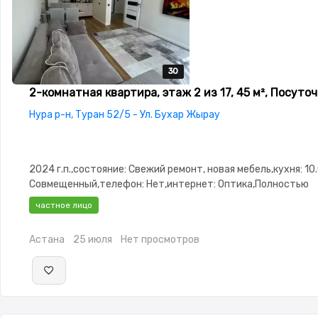
30
30
30
30
30
2-комнатная квартира, этаж 2 из 17, 45 м², Посуто
Нура р-н, Туран 52/5 - Ул. Бухар Жырау
2024 г.п.,состояние: Свежий ремонт, новая мебель,кухня: 10.
Совмещенный,телефон: Нет,интернет: Оптика,Полностью
меблирована,Полностью меблирована,потолки: 3.0,паркинг:
частное лицо
Паркинг,Кодовый замок,Видеодомофон,Неугловая,Комнаты
изолированы,Кухня-студия,Новая сантехника,Тихий двор,
Астана
25 июля
Нет просмотров