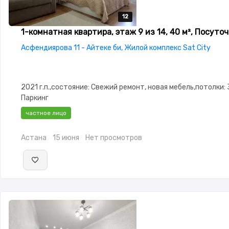
12
12
12
12
12
1-комнатная квартира, этаж 9 из 14, 40 м², Посуто
Асфендиярова 11 - Айтеке би, Жилой комплекс Sat City
2021 г.п.,состояние: Свежий ремонт, новая мебель,потолки: 
Паркинг
частное лицо
Астана
15 июня
Нет просмотров