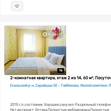
16
16
16
16
16
2-комнатная квартира, этаж 2 из 14, 60 м², Посуто
Есильский р-н, Сарайшык 5Е - Тайбекова, Жилой комплекс 
2015 г.п.,состояние: Хорошее,санузел: Раздельный,телефон
Нет,интернет: Оптика,Полностью меблирована,Полностью