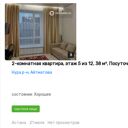
3
3
3
2-комнатная квартира, этаж 5 из 12, 38 м², Посуто
Нура р-н, Айтматова
состояние: Хорошее
частное лицо
Астана
21 июля
Нет просмотров