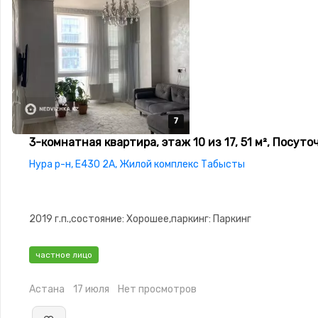
7
7
7
7
7
3-комнатная квартира, этаж 10 из 17, 51 м², Посуто
Нура р-н, Е430 2А, Жилой комплекс Табысты
2019 г.п.,состояние: Хорошее,паркинг: Паркинг
частное лицо
Астана
17 июля
Нет просмотров