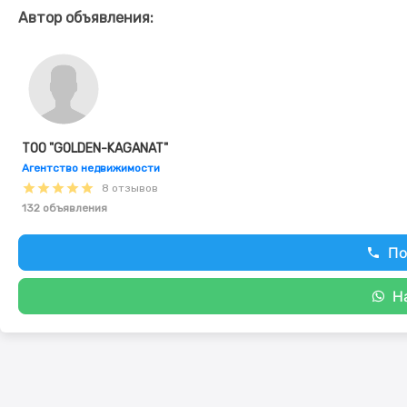
Автор объявления:
ТОО "GOLDEN-KAGANAT"
Агентство недвижимости
8 отзывов
132 объявления
По
Н