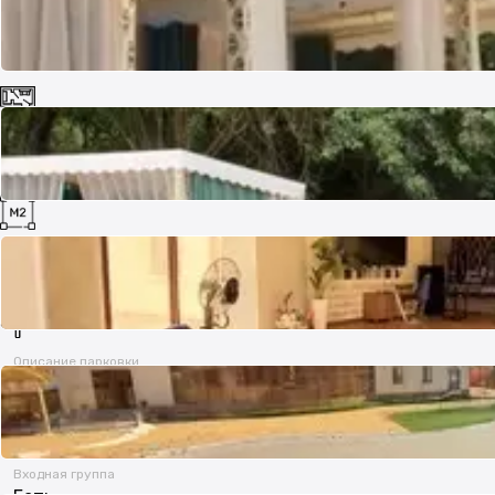
Комнат
30
Площадь
3000 м²
Описание парковки
Есть
Входная группа