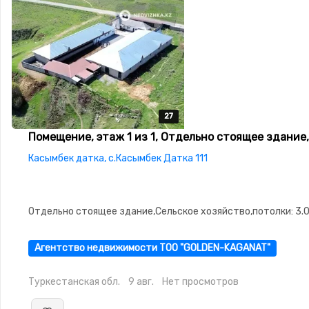
27
27
27
27
27
Помещение, этаж 1 из 1, Отдельно стоящее здание,
Касымбек датка, с.Касымбек Датка 111
Отдельно стоящее здание,Сельское хозяйство,потолки: 3.
Агентство недвижимости ТОО "GOLDEN-KAGANAT"
Туркестанская обл.
9 авг.
Нет просмотров