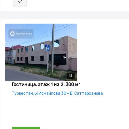
12
12
12
12
12
Гостиница, этаж 1 из 2, 300 м²
Туркестан, Ы.Исмайлова 30 - Б. Саттарханова