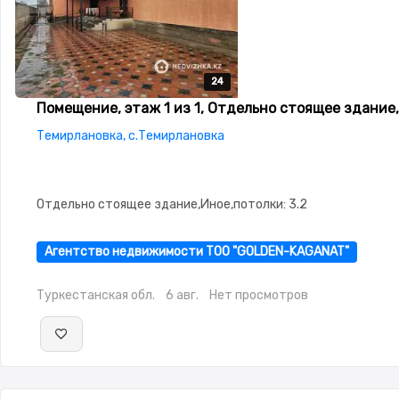
24
24
24
24
24
Помещение, этаж 1 из 1, Отдельно стоящее здание,
Темирлановка, с.Темирлановка
Отдельно стоящее здание,Иное,потолки: 3.2
Агентство недвижимости ТОО "GOLDEN-KAGANAT"
Туркестанская обл.
6 авг.
Нет просмотров