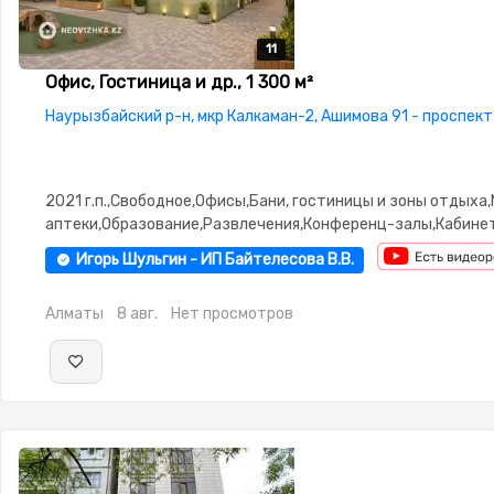
11
11
11
11
11
Офис, Гостиница и др., 1 300 м²
Наурызбайский р-н, мкр Калкаман-2, Ашимова 91 - проспект
2021 г.п.,Свободное,Офисы,Бани, гостиницы и зоны отдыха
аптеки,Образование,Развлечения,Конференц-залы,Кабинет
места,Студии,потолки: 3.0
Игорь Шульгин - ИП Байтелесова В.В.
Алматы
8 авг.
Нет просмотров