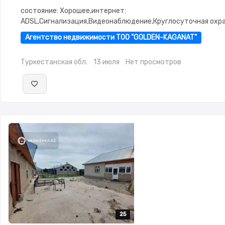
состояние: Хорошее,интернет:
ADSL,Сигнализация,Видеонаблюдение,Круглосуточная охр
сигнализация
Агентство недвижимости ТОО "GOLDEN-KAGANAT"
Туркестанская обл.
13 июля
Нет просмотров
25
25
25
25
25