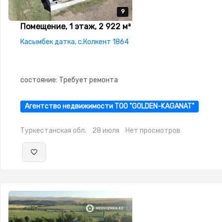
9
9
9
9
9
Помещение, 1 этаж, 2 922 м²
Касымбек датка, с.Колкент 1864
состояние: Требует ремонта
Агентство недвижимости ТОО "GOLDEN-KAGANAT"
Туркестанская обл.
28 июля
Нет просмотров