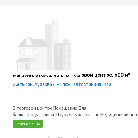
Магазин, этаж 2 из 2, В торговом центре, 600 м²
Жетысай, Ауэзова 6 - Пляж , автостанция Жаз
В торговом центре,Помещение,Для
банка,Продуктовый,Шоурум,Турагенство,Медицинский цен
красоты,состояние: Хорошее,интернет: ADSL,потолки:
частное лицо
3.0,Видеонаблюдение,Пластиковые окна