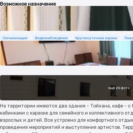
Возможное назначение
Свободное
Безопасность
Сигнализация
Видеонаблюдение
Круглосуточная охрана
Пожа
Дополнительно
Пластиковые окна
Офисная мебель
Описание продавца
ещё 26 фото
Дорогие Бизнесмены предлагаем Вашему вниманию - Де
отдыха), расположенный в прекарасной пригородной зон
На территории имеются два здания - Тойхана, кафе - с
кабинками с караоке для семейного и коллективного отд
взрослых и детей. Все устроено для комфортного отдых
проведения мероприятий и выступления артистов. Терр