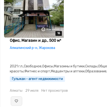
15
15
15
15
15
Офис, Магазин и др., 500 м²
Алмалинский р-н, Жарокова
2021 г.п.,Свободное,Офисы,Магазины и бутики,Склады,Общ
красоты,Фитнес и спорт,Медцентры и аптеки,Образование
залы,Кабинеты и рабочие места,Студии
Гульжан - агент недвижимости
Алматы
29 июля
Нет просмотров