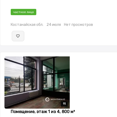
частное лицо
Костанайская обл.
24 июля
Нет просмотров
11
11
11
11
11
Помещение, этаж 1 из 4, 800 м²