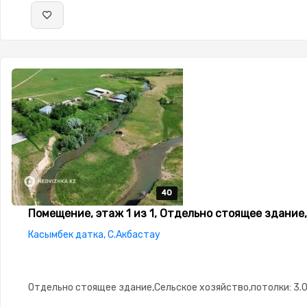
40
40
40
40
40
Помещение, этаж 1 из 1, Отдельно стоящее здание,
Касымбек датка, С.Акбастау
Отдельно стоящее здание,Сельское хозяйство,потолки: 3.