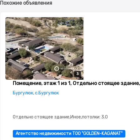
Похожие объявления
3
3
3
Помещение, этаж 1 из 1, Отдельно стоящее здание,
Бургулюк, с.Бургулюк
Отдельно стоящее здание,Иное,потолки: 3.0
Агентство недвижимости ТОО "GOLDEN-KAGANAT"