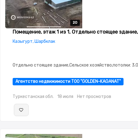
20
20
20
20
20
Помещение, этаж 1 из 1, Отдельно стоящее здание, 
Казыгурт, Шарбклак
Отдельно стоящее здание,Сельское хозяйство,потолки: 3.
Агентство недвижимости ТОО "GOLDEN-KAGANAT"
Туркестанская обл.
18 июля
Нет просмотров