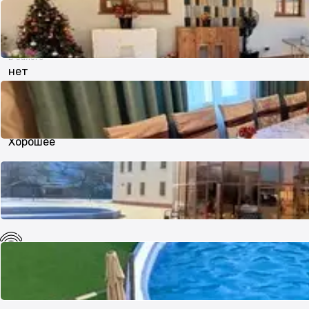
Есть
В залоге
нет
Состояние
Хорошее
Потолки
6 м
Интернет
ADSL