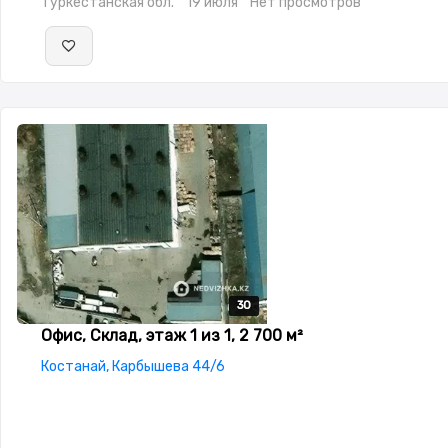
Туркестанская обл.
19 июля
Нет просмотров
30
30
30
30
30
Офис, Склад, этаж 1 из 1, 2 700 м²
Костанай, Карбышева 44/6