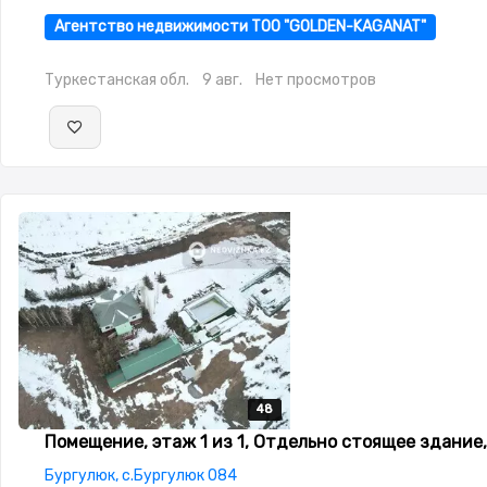
Агентство недвижимости ТОО "GOLDEN-KAGANAT"
Туркестанская обл.
9 авг.
Нет просмотров
48
48
48
48
48
Помещение, этаж 1 из 1, Отдельно стоящее здание,
Бургулюк, с.Бургулюк 084