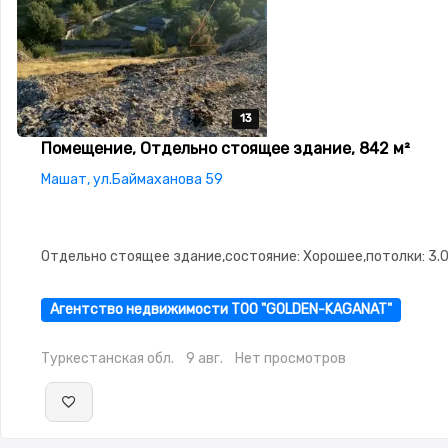
13
13
13
13
13
Помещение, Отдельно стоящее здание, 842 м²
Машат, ул.Баймаханова 59
Отдельно стоящее здание,состояние: Хорошее,потолки: 3.
Агентство недвижимости ТОО "GOLDEN-KAGANAT"
Туркестанская обл.
9 авг.
Нет просмотров