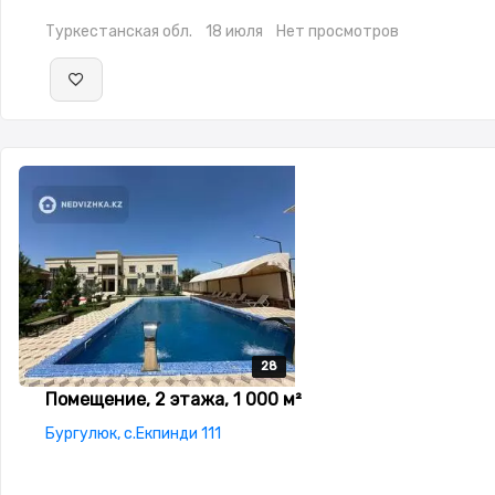
Туркестанская обл.
18 июля
Нет просмотров
28
28
28
28
28
Помещение, 2 этажа, 1 000 м²
Бургулюк, с.Екпинди 111