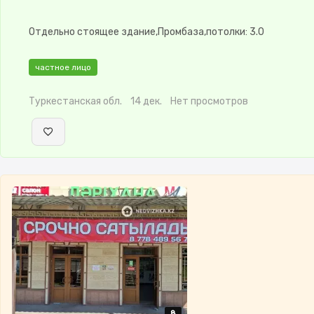
Отдельно стоящее здание,Промбаза,потолки: 3.0
частное лицо
Туркестанская обл.
14 дек.
Нет просмотров
8
8
8
8
8