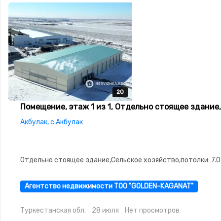
20
20
20
20
20
Помещение, этаж 1 из 1, Отдельно стоящее здание,
Акбулак, с.Акбулак
Отдельно стоящее здание,Сельское хозяйство,потолки: 7.0
Агентство недвижимости ТОО "GOLDEN-KAGANAT"
Туркестанская обл.
28 июля
Нет просмотров