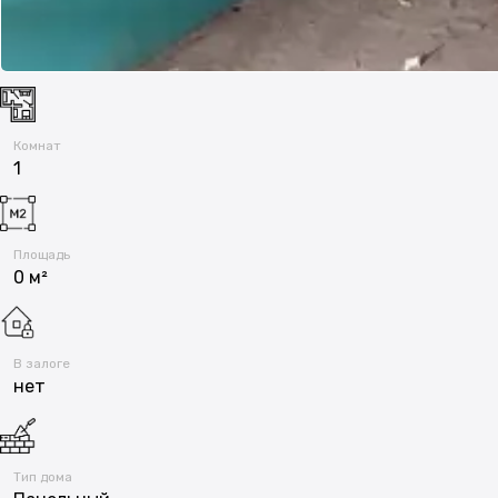
Комнат
1
Площадь
0 м²
В залоге
нет
Тип дома