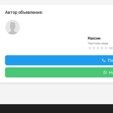
Автор объявления:
Максим
Частное лицо
не
По
Н