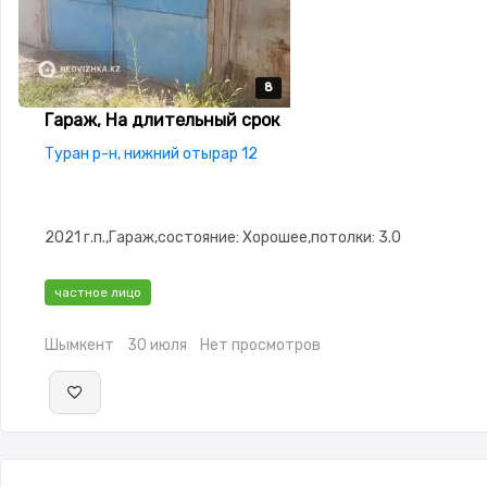
8
8
8
8
8
Гараж, На длительный срок
Туран р-н, нижний отырар 12
2021 г.п.,Гараж,состояние: Хорошее,потолки: 3.0
частное лицо
Шымкент
30 июля
Нет просмотров