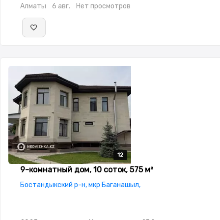
Алматы
6 авг.
Нет просмотров
12
12
12
12
12
9-комнатный дом, 10 соток, 575 м²
Бостандыкский р-н, мкр Баганашыл,