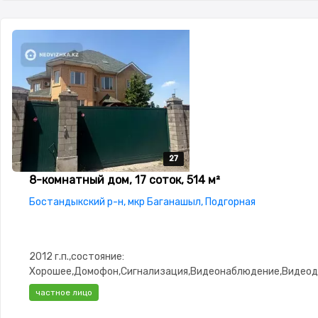
27
27
27
27
27
8-комнатный дом, 17 соток, 514 м²
Бостандыкский р-н, мкр Баганашыл, Подгорная
2012 г.п.,состояние:
Хорошее,Домофон,Сигнализация,Видеонаблюдение,Видеод
частное лицо