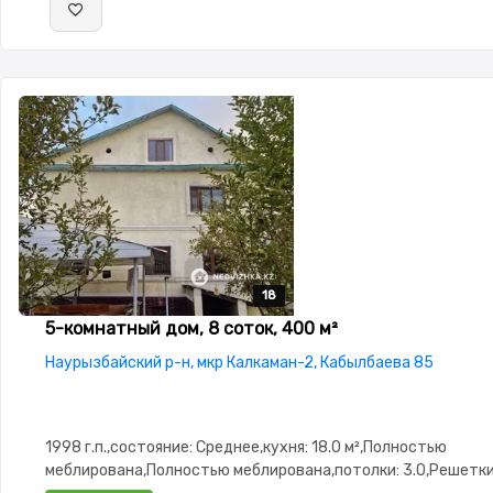
18
18
18
18
18
5-комнатный дом, 8 соток, 400 м²
Наурызбайский р-н, мкр Калкаман-2, Кабылбаева 85
1998 г.п.,состояние: Среднее,кухня: 18.0 м²,Полностью
меблирована,Полностью меблирована,потолки: 3.0,Решетки