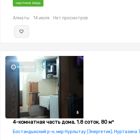
окнах,Домофон,Навес,Баня,Бассейн,Гараж,Сад,Хозпострой
частное лицо
зона
Алматы
14 июля
Нет просмотров
5
5
5
5
5
4-комнатная часть дома, 1.8 соток, 80 м²
Бостандыкский р-н, мкр Нурлытау (Энергетик), Нуртазина 