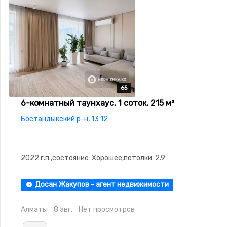
65
65
65
65
65
6-комнатный таунхаус, 1 соток, 215 м²
Бостандыкский р-н, 13 12
2022 г.п.,состояние: Хорошее,потолки: 2.9
Досан Жакупов - агент недвижимости
Алматы
8 авг.
Нет просмотров