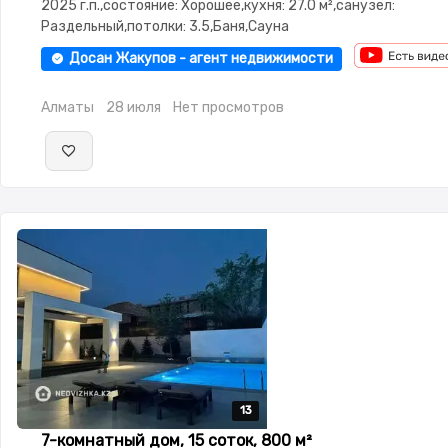
2025 г.п.,состояние: Хорошее,кухня: 27.0 м²,санузел:
Раздельный,потолки: 3.5,Баня,Сауна
Досан Жакупов - агент недвижимости
Алматы
28 июля
Нет просмотров
13
13
13
13
13
7-комнатный дом, 15 соток, 800 м²