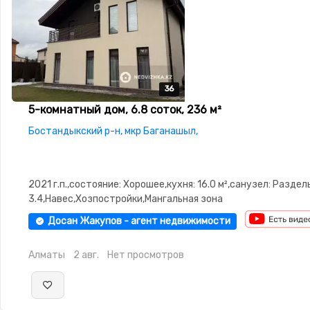
36
36
36
36
36
5-комнатный дом, 6.8 соток, 236 м²
Бостандыкский р-н, мкр Баганашыл,
2021 г.п.,состояние: Хорошее,кухня: 16.0 м²,санузел: Разде
3.4,Навес,Хозпостройки,Мангальная зона
Досан Жакупов - агент недвижимости
Алматы
2 авг.
Нет просмотров