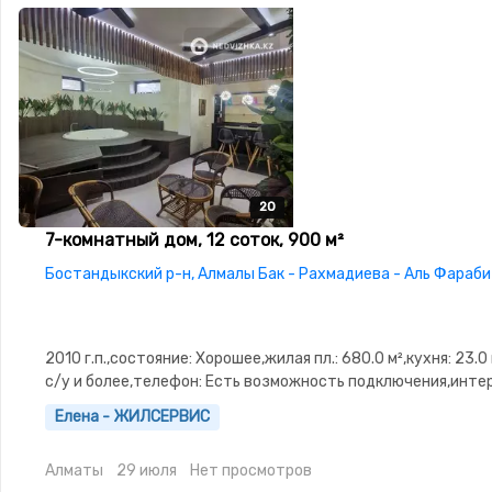
20
20
20
20
20
7-комнатный дом, 12 соток, 900 м²
Бостандыкский р-н, Алмалы Бак - Рахмадиева - Аль Фараби
2010 г.п.,состояние: Хорошее,жилая пл.: 680.0 м²,кухня: 23.0
с/у и более,телефон: Есть возможность подключения,инте
Оптика,потолки: 3.5,Домофон,Видеонаблюдение,Круглосут
Елена - ЖИЛСЕРВИС
охрана,Навес,Сауна,Сад
Алматы
29 июля
Нет просмотров