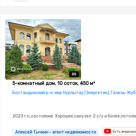
20
20
20
20
20
5-комнатный дом, 10 соток, 450 м²
Бостандыкский р-н, мкр Нурлытау (Энергетик), Газизы Жу
2023 г.п.,состояние: Хорошее,санузел: 2 с/у и более,потолки
Алексей Тычкин - агент недвижимости