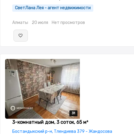
меблирована,Видеодомофон,Пластиковые
СветЛана Лея - агент недвижимости
окна,Навес,Сауна,Гараж,Сад,Мангальная зона
Алматы
20 июля
Нет просмотров
31
31
31
31
31
3-комнатный дом, 3 соток, 65 м²
Бостандыкский р-н, Тлендиева 379 - Жандосова