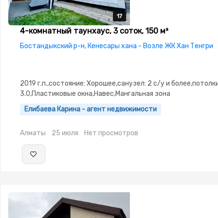
17
17
17
17
17
4-комнатный таунхаус, 3 соток, 150 м²
Бостандыкский р-н, Кенесары хана - Возле ЖК Хан Тенгри
2019 г.п.,состояние: Хорошее,санузел: 2 с/у и более,потолки
3.0,Пластиковые окна,Навес,Мангальная зона
Елибаева Карина - агент недвижимости
Алматы
25 июля
Нет просмотров