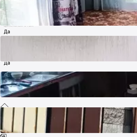
3
Цокольный этаж
Да
Мансарда
Да
Кол-во санузлов
3
Документы готовы
Да