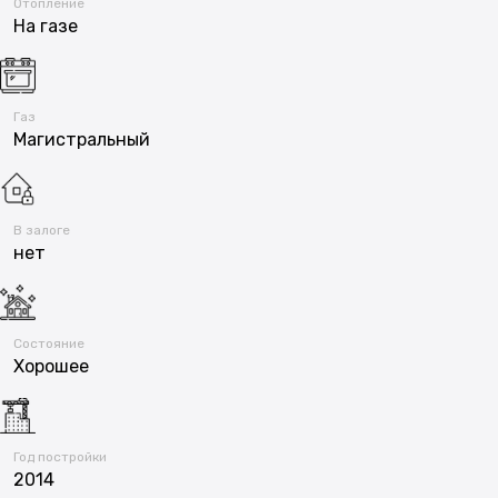
Отопление
На газе
Газ
Магистральный
В залоге
нет
Состояние
Хорошее
Год постройки
2014