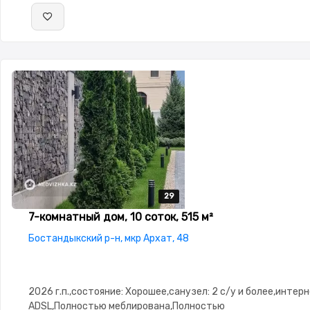
29
29
29
29
29
7-комнатный дом, 10 соток, 515 м²
Бостандыкский р-н, мкр Архат, 48
2026 г.п.,состояние: Хорошее,санузел: 2 с/у и более,интерн
ADSL,Полностью меблирована,Полностью