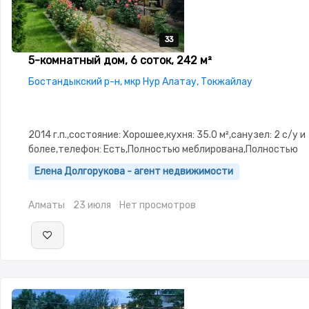
33
33
33
33
33
5-комнатный дом, 6 соток, 242 м²
Бостандыкский р-н, мкр Нур Алатау, Токжайлау
2014 г.п.,состояние: Хорошее,кухня: 35.0 м²,санузел: 2 с/у и
более,телефон: Есть,Полностью меблирована,Полностью
меблирована,потолки: 2.9,Решетки на окнах,Сигнализация
Елена Долгорукова - агент недвижимости
окна,Навес,Сад,Веранда,Хозпостройки,Мангальная зона
Алматы
23 июля
Нет просмотров