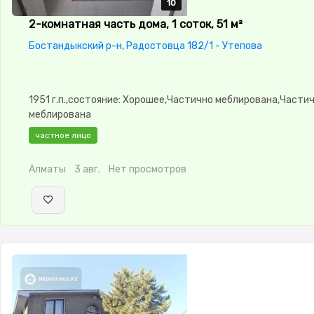
10
10
10
10
10
2-комнатная часть дома, 1 соток, 51 м²
Бостандыкский р-н, Радостовца 182/1 - Утепова
1951 г.п.,состояние: Хорошее,Частично меблирована,Части
меблирована
частное лицо
Алматы
3 авг.
Нет просмотров