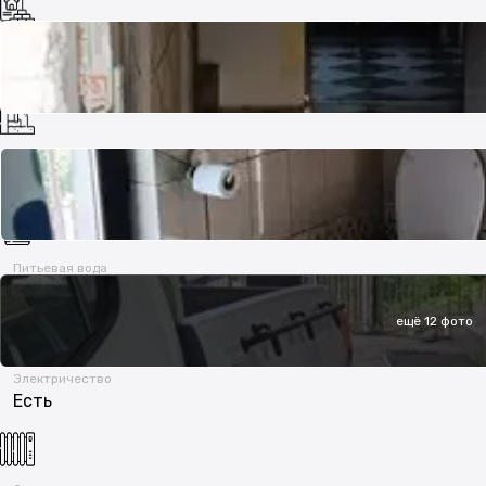
Назначение участка
Иное целевое назначение
Канализация
Септик
Питьевая вода
Центральное водоснабжение
ещё 12 фото
Электричество
Есть