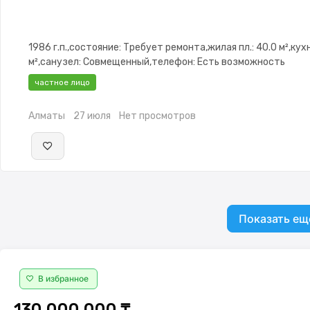
1986 г.п.,состояние: Требует ремонта,жилая пл.: 40.0 м²,кухн
м²,санузел: Совмещенный,телефон: Есть возможность
подключения,интернет: Оптика,Решетки на
частное лицо
окнах,Навес,Баня,Сад,Хозпостройки
Алматы
27 июля
Нет просмотров
Показать ещ
В избранное