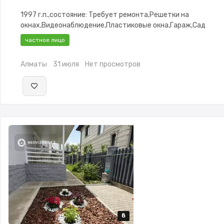
1997 г.п.,состояние: Требует ремонта,Решетки на
окнах,Видеонаблюдение,Пластиковые окна,Гараж,Сад
частное лицо
Алматы
31 июля
Нет просмотров
8
8
8
8
8