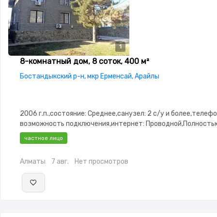
1
8-комнатный дом, 8 соток, 400 м²
Бостандыкский р-н, мкр Ерменсай, Арайлы
2006 г.п.,состояние: Среднее,санузел: 2 с/у и более,телефо
возможность подключения,интернет: Проводной,Полность
меблирована,Полностью меблирована,потолки: 4.5,Решетки
частное лицо
окнах,Домофон,Видеонаблюдение,Видеодомофон,Баня,Саун
Алматы
7 авг.
Нет просмотров