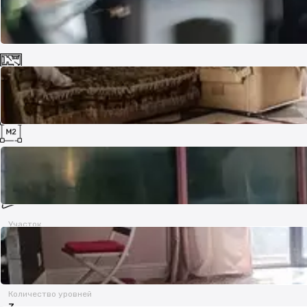
Комнат
5
Площадь
270 м²
Участок
5.7 сот.
Количество уровней