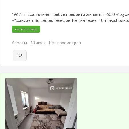
1967 г.п.,состояние: Требует ремонта,жилая пл.: 60.0 м²,кухн
м²,санузел: Во дворе,телефон: Нет,интернет: Оптика,Полн
меблирована,Полностью меблирована,Видеонаблюдение
частное лицо
Алматы
18 июля
Нет просмотров