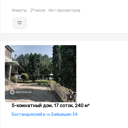
Алматы
21 июля
Нет просмотров
2
2
5-комнатный дом, 17 соток, 240 м²
Бостандыкский р-н, Байшешек 34