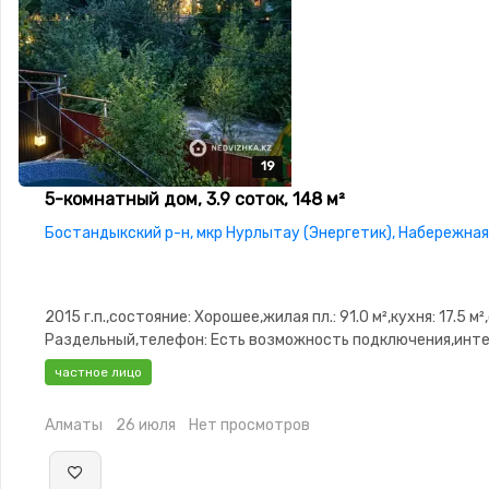
19
19
19
19
19
5-комнатный дом, 3.9 соток, 148 м²
Бостандыкский р-н, мкр Нурлытау (Энергетик), Набережная
2015 г.п.,состояние: Хорошее,жилая пл.: 91.0 м²,кухня: 17.5 м²
Раздельный,телефон: Есть возможность подключения,инте
Проводной,Полностью меблирована,Полностью
частное лицо
меблирована,Домофон,Навес,Хозпостройки
Алматы
26 июля
Нет просмотров