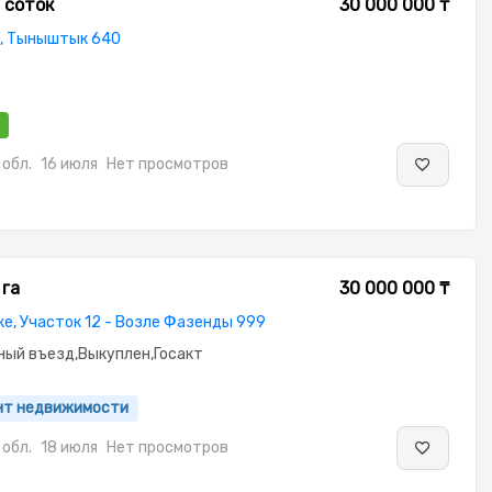
 соток
30 000 000 ₸
, Тыныштык 640
обл.
16 июля
Нет просмотров
 га
30 000 000 ₸
е, Участок 12 - Возле Фазенды 999
ный въезд,Выкуплен,Госакт
ент недвижимости
обл.
18 июля
Нет просмотров