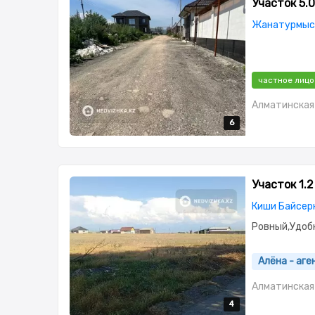
Участок 5.0
Жанатурмыс
частное лицо
Алматинская 
6
6
6
6
6
Участок 1.2
Киши Байсерк
Ровный,Удоб
Алёна - аг
Алматинская 
4
4
4
4