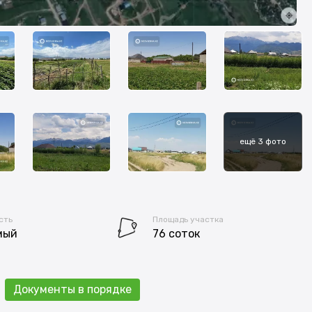
ещё 3 фото
сть
Площадь участка
мый
76 соток
Документы в порядке