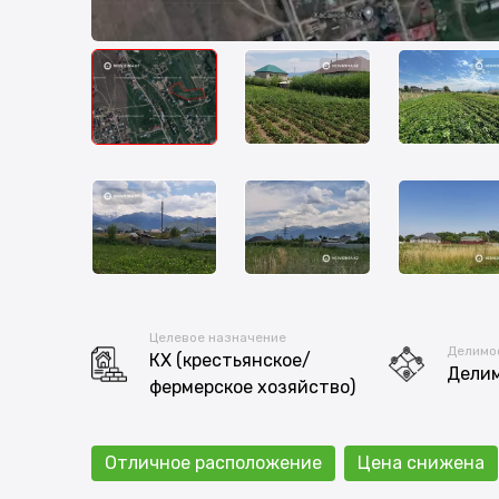
Целевое назначение
Делимо
КХ (крестьянское/
Дели
фермерское хозяйство)
Отличное расположение
Цена снижена