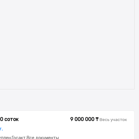
.0 соток
9 000 000 ₸
Весь участок
т,
куплен,Госакт,Все документы