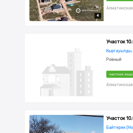
Алматинская 
4
4
4
4
Участок 10.
Кыргауылды,
Ровный
частное лицо
Алматинская 
Участок 10.
Байтерек (Но