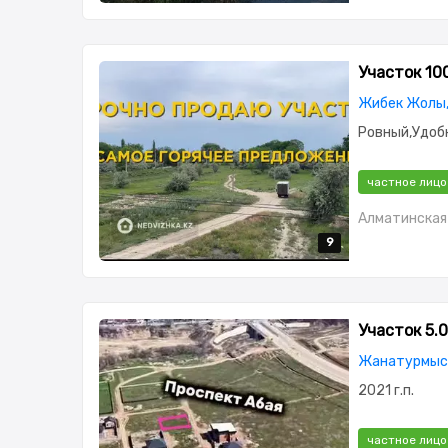
Участок 10
Жибек Жолы,
Ровный,Удоб
частное лицо
Алматинская 
9
9
9
9
9
Участок 5.0
Жанатурмыс
2021 г.п.
частное лицо