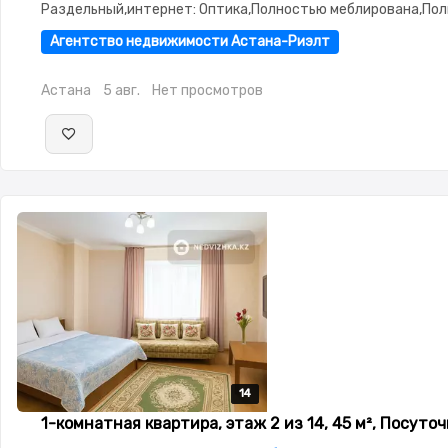
Раздельный,интернет: Оптика,Полностью меблирована,По
меблирована,потолки: 2.9,Неугловая,Улучшенная,Комнаты
Агентство недвижимости Астана-Риэлт
изолированы,Счётчики,Тихий двор
Астана
5 авг.
Нет просмотров
14
14
14
14
14
1-комнатная квартира, этаж 2 из 14, 45 м², Посуто