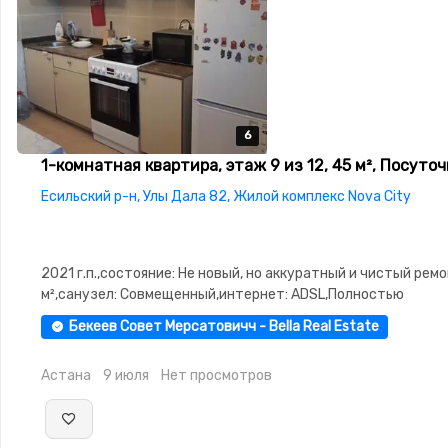
6
6
6
6
6
1-комнатная квартира, этаж 9 из 12, 45 м², Посуто
Есильский р-н, Улы Дала 82, Жилой комплекс Nova City
2021 г.п.,состояние: Не новый, но аккуратный и чистый ремо
м²,санузел: Совмещенный,интернет: ADSL,Полностью
меблирована,Полностью меблирована,паркинг: Рядом охра
Бекеев Совет Мерсатовичч - Bella Real Estate
стоянка,Домофон,Сигнализация,Видеонаблюдение,Неуглов
изолированы,Встроенная кухня,Счётчики,Тихий двор
Астана
9 июля
Нет просмотров