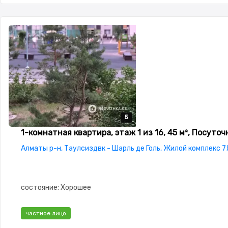
5
5
5
5
5
1-комнатная квартира, этаж 1 из 16, 45 м², Посуточ
Алматы р-н, Таулсиздвк - Шарль де Голь, Жилой комплекс 7
состояние: Хорошее
частное лицо