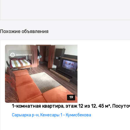
Похожие объявления
19
19
19
19
19
1-комнатная квартира, этаж 12 из 12, 45 м², Посуто
Сарыарка р-н, Кенесары 1 - Кумисбекова