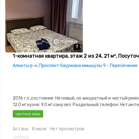
7
7
7
7
7
1-комнатная квартира, этаж 2 из 24, 21 м², Посуто
Алматы р-н, Проспект бауржана ммышулы 9 - Пересечени
2016 г.п.,состояние: Не новый, но аккуратный и чистый ремо
12.0 м²,кухня: 9.0 м²,санузел: Раздельный,телефон: Нет,инт
ADSL,Полностью меблирована,Полностью меблирована,парк
частное лицо
охраняемая стоянка,Видеонаблюдение
Астана
8 июля
Нет просмотров