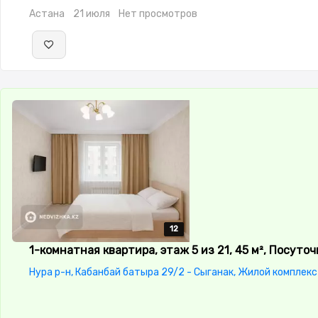
Астана
21 июля
Нет просмотров
12
12
12
12
12
1-комнатная квартира, этаж 5 из 21, 45 м², Посуточ
Нура р-н, Кабанбай батыра 29/2 - Сыганак, Жилой комплек