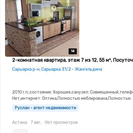
14
14
14
14
14
2-комнатная квартира, этаж 7 из 12, 55 м², Посуто
Сарыарка р-н, Сарыарка 31/2 - Жангельдина
2010 г.п.,состояние: Хорошее,санузел: Совмещенный,телеф
Нет,интернет: Оптика,Полностью меблирована,Полностью
меблирована,Домофон,Видеонаблюдение,Пластиковые
Руслан - агент недвижимости
окна,Неугловая,Улучшенная,Кухня-студия,Встроенная кухн
сантехника,Кладовка,Счётчики,Тихий
Астана
7 авг.
Нет просмотров
двор,Кондиционер,Чистая,Уютная,Холодильник,Стиральная
автомат,Кабельное ТВ,По часам,Семейным,Телевизор,Вся 