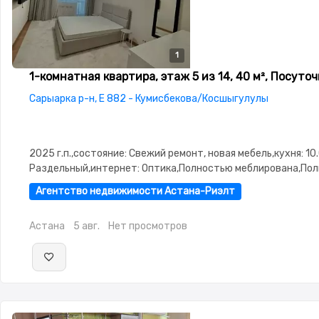
1
1-комнатная квартира, этаж 5 из 14, 40 м², Посуто
Сарыарка р-н, Е 882 - Кумисбекова/Косшыгулулы
2025 г.п.,состояние: Свежий ремонт, новая мебель,кухня: 10.
Раздельный,интернет: Оптика,Полностью меблирована,По
меблирована,паркинг: Паркинг,Неугловая,Улучшенная,Комн
Агентство недвижимости Астана-Риэлт
изолированы,Новая сантехника,Счётчики,Тихий двор
Астана
5 авг.
Нет просмотров