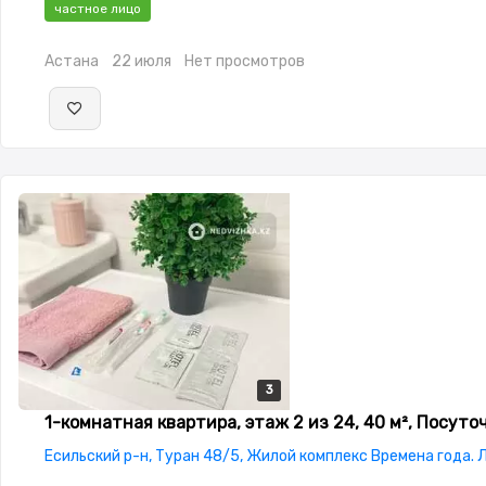
частное лицо
Астана
22 июля
Нет просмотров
3
3
3
1-комнатная квартира, этаж 2 из 24, 40 м², Посуто
Есильский р-н, Туран 48/5, Жилой комплекс Времена года. 