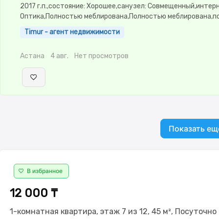
2017 г.п.,состояние: Хорошее,санузел: Совмещенный,интер
Оптика,Полностью меблирована,Полностью меблирована,по
2.9,паркинг: Паркинг,Охрана,Домофон,Кодовый
Timur - агент недвижимости
замок,Видеонаблюдение,Комнаты
изолированы,Чистая,Уютная,Холодильник,Стиральная маш
Астана
4 авг.
Нет просмотров
автомат,Кабельное ТВ,Телевизор,Бесплатный Wi-Fi
Показать ещ
В избранное
12 000 ₸
1-комнатная квартира, этаж 7 из 12, 45 м², Посуточно