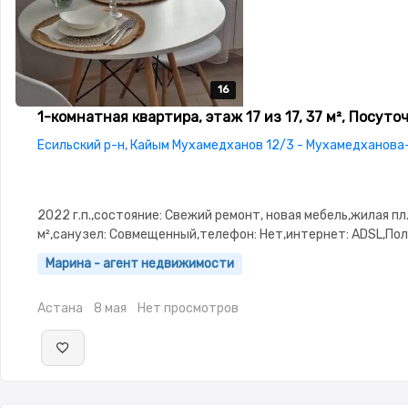
16
16
16
16
16
1-комнатная квартира, этаж 17 из 17, 37 м², Посуто
Есильский р-н, Кайым Мухамедханов 12/3 - Мухамедханова
2022 г.п.,состояние: Свежий ремонт, новая мебель,жилая пл.
м²,санузел: Совмещенный,телефон: Нет,интернет: ADSL,По
меблирована,Полностью меблирована,потолки: 3.0,паркинг:
Марина - агент недвижимости
охраняемая стоянка,Домофон,Улучшенная,Комнаты
изолированы,Кондиционер
Астана
8 мая
Нет просмотров