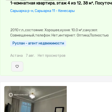
1-комнатная квартира, этаж 4 из 12, 38 м², Посуто
Сарыарка р-н, Сарыарка 11 - Кенесары
2010 г.п.,состояние: Хорошее,кухня: 10.0 м²,санузел:
Совмещенный,телефон: Нет,интернет: Оптика,Полностью
меблирована,Полностью
Руслан - агент недвижимости
меблирована,Домофон,Видеонаблюдение,Пластиковые
окна,Неугловая,Улучшенная,Комнаты изолированы,Встроен
Астана
7 авг.
Нет просмотров
кухня,Новая сантехника,Тихий двор,Кондиционер