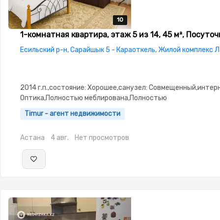
10
10
10
10
10
1-комнатная квартира, этаж 5 из 14, 45 м², Посуточ
Есильский р-н, Сарайшык 5 - Караоткель, Жилой комплекс 
2014 г.п.,состояние: Хорошее,санузел: Совмещенный,интер
Оптика,Полностью меблирована,Полностью
меблирована,Домофон,Видеонаблюдение,Комнаты
Timur - агент недвижимости
изолированы,Встроенная кухня,Чистая,Уютная,Холодильни
машина-автомат,Кабельное ТВ,Телевизор,Бесплатный Wi-F
Астана
4 авг.
Нет просмотров