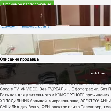
Отличное расположение
Безопасность
Домофон
Видеонаблюдение
Дополнительно
Пластиковые окна
Неугловая
Улучшенная
Комнаты изолиров
Описание продавца
1-ком.кв жк Кенесары ПОСУТОЧНО wi-fi интернет КОН
ещё 2 фото
МЕРОПРИЯТИЯ НЕ СДАЕТСЯ)Курить в квартире ЗАПРЕЩЕНО
время выезда до 12.00ч.Каждый следующий час продлен
Google TV, VK VIDEO, Bee TV,РЕАЛЬНЫЕ фотографии, Без 
Есть все для длительного и КОМФОРТНОГО проживания, В
ХОЛОДИЛЬНИК большой, микроволновка, ЭЛЕКТРОЧАЙНИК,
СУШИЛКА для белья, ФЕН, электро плита,Телевизор, те