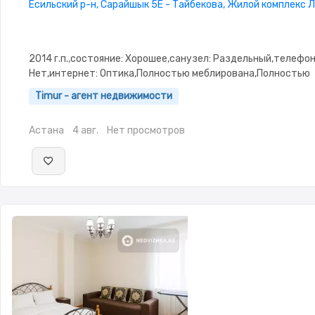
Есильский р-н, Сарайшык 5Е - Тайбекова, Жилой комплекс 
2014 г.п.,состояние: Хорошее,санузел: Раздельный,телефон
Нет,интернет: Оптика,Полностью меблирована,Полностью
меблирована,Домофон,Видеонаблюдение,Комнаты изолиро
Timur - агент недвижимости
двор,Чистая,Уютная,Холодильник,Стиральная машина-
автомат,Кабельное ТВ,Телевизор,Бесплатный Wi-Fi
Астана
4 авг.
Нет просмотров