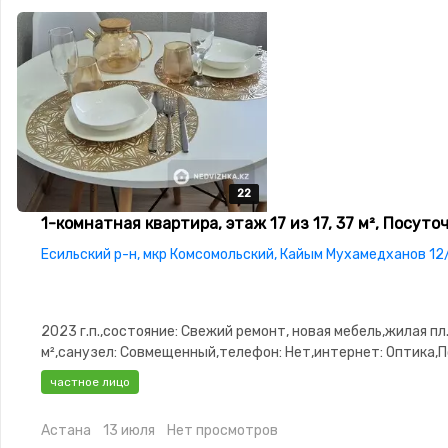
22
22
22
22
22
1-комнатная квартира, этаж 17 из 17, 37 м², Посуто
Есильский р-н, мкр Комсомольский, Кайым Мухамедханов 12
2023 г.п.,состояние: Свежий ремонт, новая мебель,жилая пл.
м²,санузел: Совмещенный,телефон: Нет,интернет: Оптика,
меблирована,Полностью меблирована,потолки: 3.0,паркинг:
частное лицо
охраняемая стоянка,Домофон,Неугловая,Улучшенная,Комн
изолированы,Новая сантехника,Тихий двор,Кондиционер
Астана
13 июля
Нет просмотров