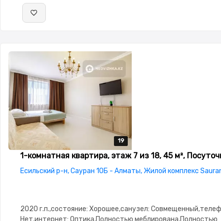
19
19
19
19
19
1-комнатная квартира, этаж 7 из 18, 45 м², Посуточ
Есильский р-н, Сауран 10Б - Алматы, Жилой комплекс Saura
2020 г.п.,состояние: Хорошее,санузел: Совмещенный,телеф
Нет,интернет: Оптика,Полностью меблирована,Полностью