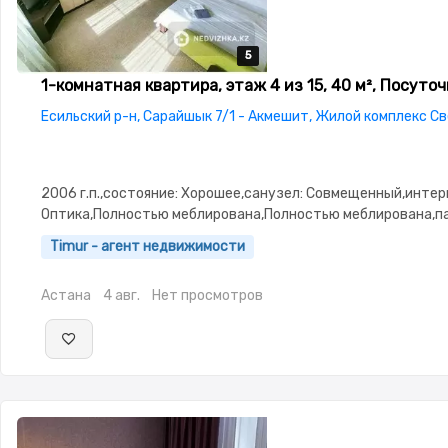
5
5
5
5
5
1-комнатная квартира, этаж 4 из 15, 40 м², Посуто
Есильский р-н, Сарайшык 7/1 - Акмешит, Жилой комплекс С
2006 г.п.,состояние: Хорошее,санузел: Совмещенный,интер
Оптика,Полностью меблирована,Полностью меблирована,па
Паркинг,Комнаты изолированы,Чистая,Уютная,Холодильник
Timur - агент недвижимости
машина-автомат,Кабельное ТВ,Телевизор,Бесплатный Wi-F
Астана
4 авг.
Нет просмотров