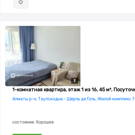
техника,Бесплатный Wi-Fi
2
2
1-комнатная квартира, этаж 1 из 16, 45 м², Посуточ
Алматы р-н, Таулсиздык - Шврль де Голь, Жилой комплекс 7
состояние: Хорошее