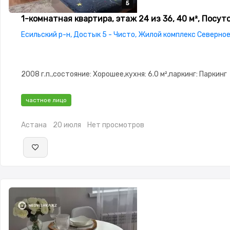
5
5
5
5
5
1-комнатная квартира, этаж 24 из 36, 40 м², Посут
Есильский р-н, Достык 5 - Чисто, Жилой комплекс Северно
2008 г.п.,состояние: Хорошее,кухня: 6.0 м²,паркинг: Паркинг
частное лицо
Астана
20 июля
Нет просмотров