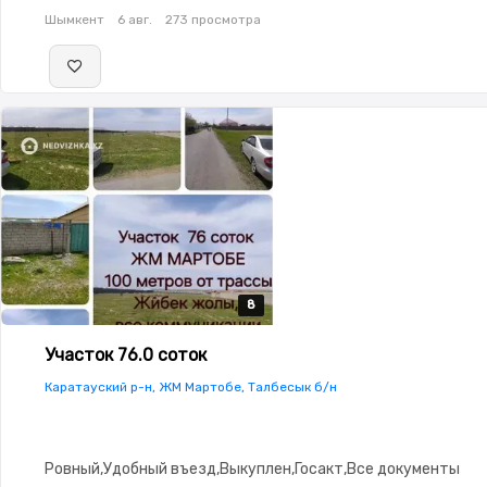
Шымкент
6 авг.
273 просмотра
8
8
8
8
8
Участок 76.0 соток
Каратауский р-н, ЖМ Мартобе, Талбесык б/н
Ровный,Удобный въезд,Выкуплен,Госакт,Все документы