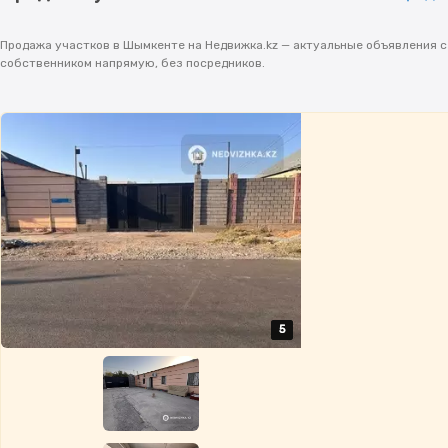
Продажа участков в Шымкенте на Недвижка.kz — актуальные объявления с 
собственником напрямую, без посредников.
5
5
5
5
5