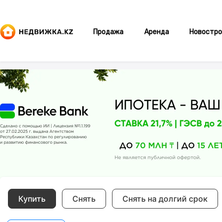
Продажа
Аренда
Новостро
Купить
Снять
Снять на долгий срок