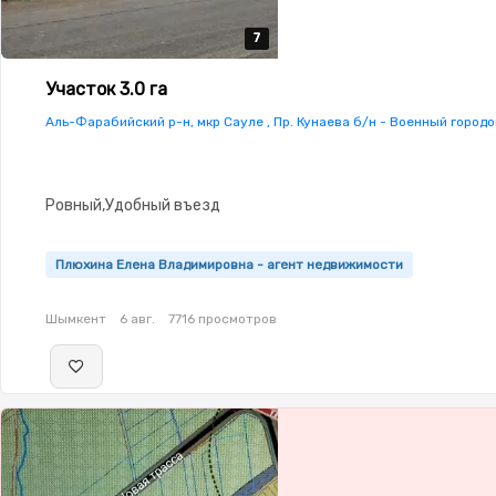
7
7
7
7
7
Участок 3.0 га
Аль-Фарабийский р-н, мкр Сауле , Пр. Кунаева б/н - Военный городо
Ровный,Удобный въезд
Плюхина Елена Владимировна - агент недвижимости
Шымкент
6 авг.
7716 просмотров