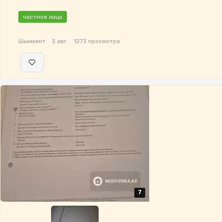
частное лицо
Шымкент
3 авг.
1273 просмотра
7
7
7
7
7