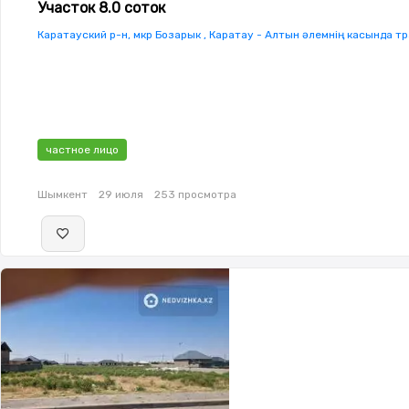
Участок 8.0 соток
Каратауский р-н, мкр Бозарык , Каратау - Алтын әлемнің касында т
частное лицо
Шымкент
29 июля
253 просмотра