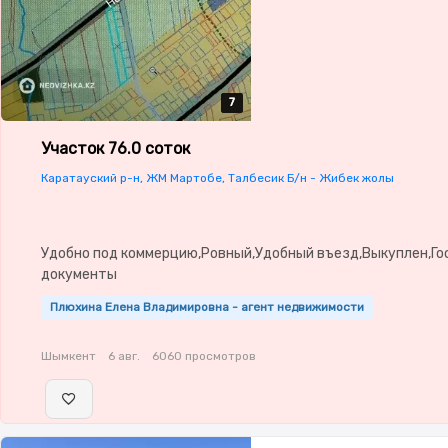
7
7
7
7
7
Участок 76.0 соток
Каратауский р-н, ЖМ Мартобе, Талбесик Б/н - Жибек жолы
Удобно под коммерцию,Ровный,Удобный въезд,Выкуплен,Го
документы
Плюхина Елена Владимировна - агент недвижимости
Шымкент
6 авг.
6060 просмотров