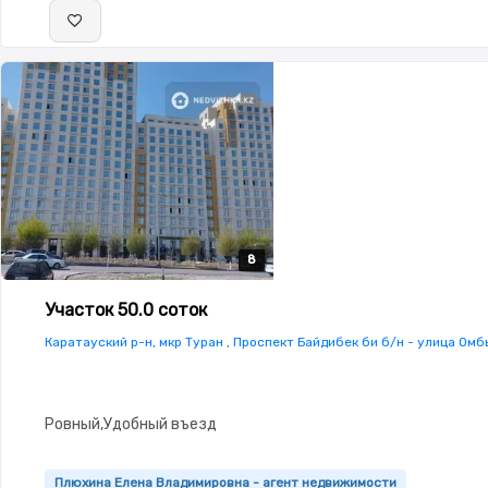
8
8
8
8
8
Участок 50.0 соток
Каратауский р-н, мкр Туран , Проспект Байдибек би б/н - улица Омб
Ровный,Удобный въезд
Плюхина Елена Владимировна - агент недвижимости