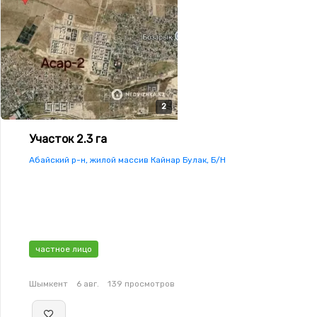
2
2
Участок 2.3 га
Абайский р-н, жилой массив Кайнар Булак, Б/Н
частное лицо
Шымкент
6 авг.
139 просмотров