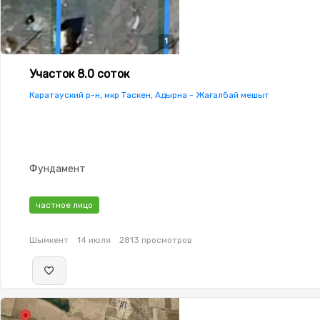
1
Участок 8.0 соток
Каратауский р-н, мкр Таскен, Адырна - Жағалбай мешыт
Фундамент
частное лицо
Шымкент
14 июля
2813 просмотров