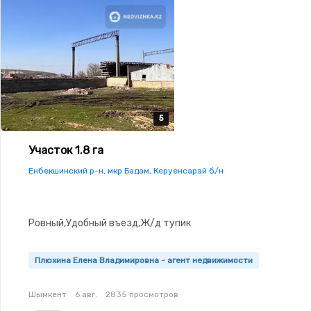
5
5
5
5
5
Участок 1.8 га
Енбекшинский р-н, мкр Бадам, Керуенсарай б/н
Ровный,Удобный въезд,Ж/д тупик
Плюхина Елена Владимировна - агент недвижимости
Шымкент
6 авг.
2835 просмотров