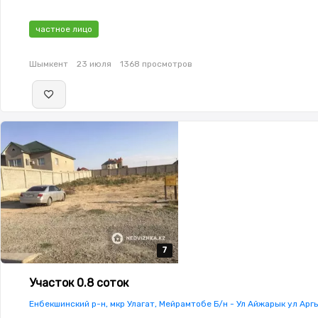
частное лицо
Шымкент
23 июля
1368 просмотров
7
7
7
7
7
Участок 0.8 соток
Енбекшинский р-н, мкр Улагат, Мейрамтобе Б/н - Ул Айжарык ул Ар