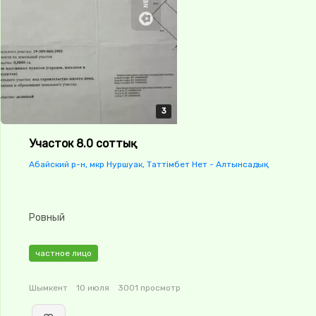
3
3
3
Участок 8.0 соттық
Абайский р-н, мкр Нуршуак, Таттімбет Нет - Алтынсадық
Ровный
частное лицо
Шымкент
10 июля
3001 просмотр