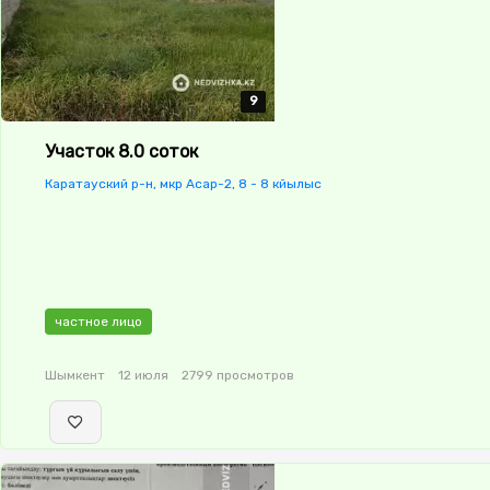
9
9
9
9
9
Участок 8.0 соток
Каратауский р-н, мкр Асар-2, 8 - 8 кйылыс
частное лицо
Шымкент
12 июля
2799 просмотров