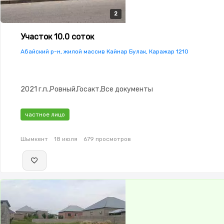
2
2
Участок 10.0 соток
Абайский р-н, жилой массив Кайнар Булак, Каражар 1210
2021 г.п.,Ровный,Госакт,Все документы
частное лицо
Шымкент
18 июля
679 просмотров