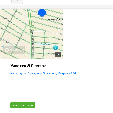
2
2
Участок 8.0 соток
Каратауский р-н, мкр Бозарык , Дудар-ай 14
частное лицо