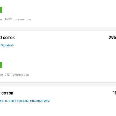
ля
1609 просмотров
0 соток
295
, Бурабай
ля
713 просмотров
6 соток
1
 р-н, мкр Таужолы, Пищевик 242