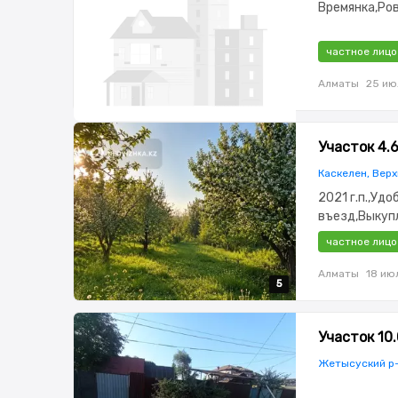
Времянка,Ро
частное лицо
Алматы
25 ию
Участок 4.
Каскелен, Верх
2021 г.п.,Уд
въезд,Выкуп
частное лицо
Алматы
18 ию
5
5
5
5
5
Участок 10.
Жетысуский р-