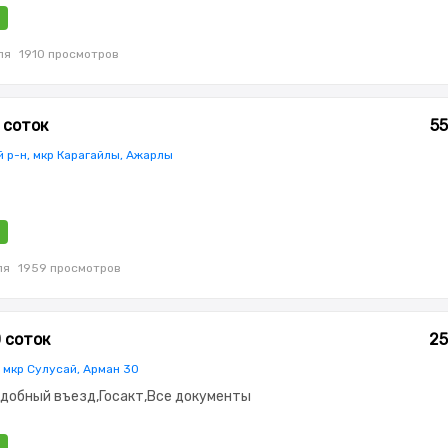
ля
1910 просмотров
 соток
55
 р-н, мкр Карагайлы, Ажарлы
ля
1959 просмотров
0 соток
25
 мкр Сулусай, Арман 30
добный въезд,Госакт,Все документы