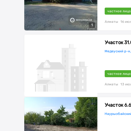
частное лицо
Алматы
16 ию
1
Участок 31.
Медеуский р-н
частное лицо
Алматы
13 ию
Участок 6.
Наурызбайский