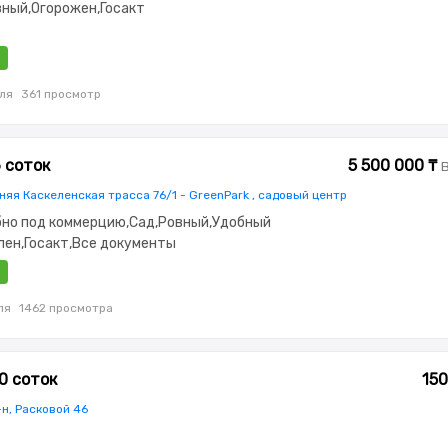
вный,Огорожен,Госакт
ля
361 просмотр
6 соток
5 500 000 ₸
няя Каскеленская трасса 76/1 - GreenPark , садовый центр
обно под коммерцию,Сад,Ровный,Удобный
лен,Госакт,Все документы
ля
1462 просмотра
0 соток
150
н, Расковой 46