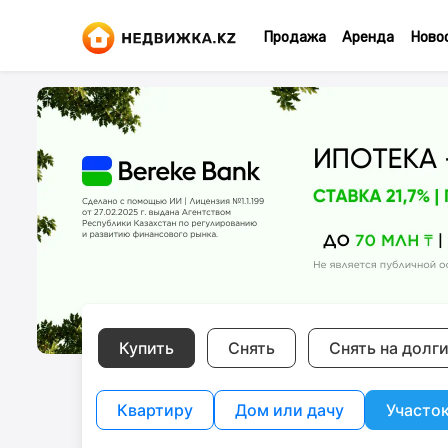
Продажа
Аренда
Ново
Купить
Снять
Снять на долг
Квартиру
Дом или дачу
Участо