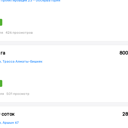
, Проектировщик 23 - Обсерватория
ля
426 просмотров
 га
800
н, Трасса Алматы-Бишкек
ля
501 просмотр
0 соток
28
н, Аршын 67