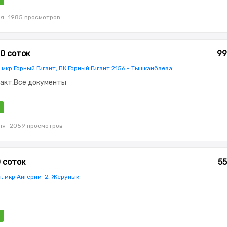
ля
1985 просмотров
.0 соток
99
 мкр Горный Гигант, ПК Горный Гигант 2156 - Тышканбаеаа
сакт,Все документы
ля
2059 просмотров
0 соток
55
н, мкр Айгерим-2, Жеруйык