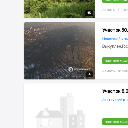
Алматы
11 ию
15
15
15
15
15
Участок 50
Медеуский р-н,
Выкуплен,Го
частное лицо
Алматы
18 ию
4
4
4
4
Участок 8.
Алатауский р-
частное лицо