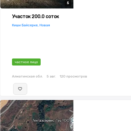
5
5
5
5
5
Участок 200.0 соток
Киши Байсерке, Новая
частное лицо
Алматинская обл.
5 авг.
120 просмотров