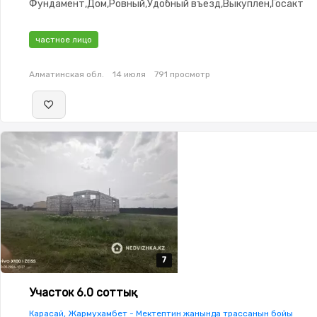
Фундамент,Дом,Ровный,Удобный въезд,Выкуплен,Госакт
частное лицо
Алматинская обл.
14 июля
791 просмотр
7
7
7
7
7
Участок 6.0 соттық
Карасай, Жармухамбет - Мектептин жанында трассанын бойы