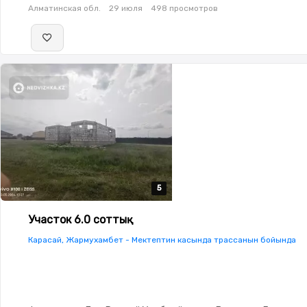
Алматинская обл.
29 июля
498 просмотров
5
5
5
5
5
Участок 6.0 соттық
Карасай, Жармухамбет - Мектептин касында трассанын бойында