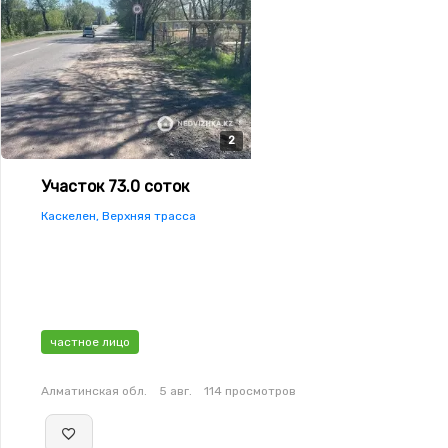
2
2
Участок 73.0 соток
Каскелен, Верхняя трасса
частное лицо
Алматинская обл.
5 авг.
114 просмотров