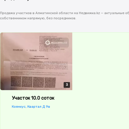
Продажа участков в Алматинской области на Недвижка.kz — актуальные об
собственником напрямую, без посредников.
3
3
3
Участок 10.0 соток
Коянкус, Квартал Д 9в