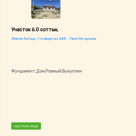
Участок 6.0 соттық
Жапек батыр, 1-й квартал 268 - Төле би ауылы
Фундамент,Дом,Ровный,Выкуплен
частное лицо