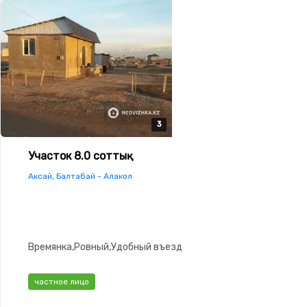
3
3
3
Участок 8.0 соттық
Аксай, Балтабай - Алакол
Времянка,Ровный,Удобный въезд
частное лицо