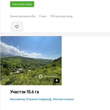
частное лицо
Алматинская обл.
5 авг.
119 просмотров
8
8
8
8
8
Участок 15.6 га
Бескайнар (Горный Садовод), Лесная сказка