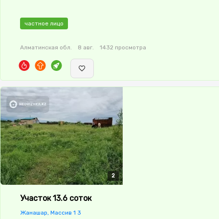
частное лицо
Алматинская обл.
8 авг.
1432 просмотра
2
2
Участок 13.6 соток
Жанашар, Массив 1 3