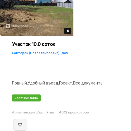
6
6
6
6
6
Участок 10.0 соток
Байтерек (Новоалексеевка), Дач
Ровный,Удобный въезд,Госакт,Все документы
частное лицо
Алматинская обл.
7 авг.
4012 просмотров