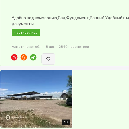
Удобно под коммерцию,Сад,Фундамент,Ровный,Удобный въ
документы
частное лицо
Алматинская обл.
8 авг.
2840 просмотров
10
10
10
10
10