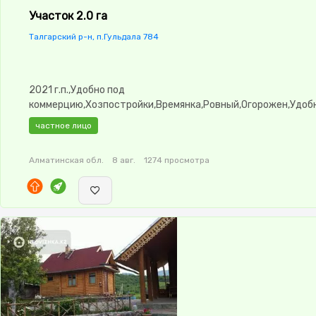
Участок 2.0 га
Талгарский р-н, п.Гульдала 784
2021 г.п.,Удобно под
коммерцию,Хозпостройки,Времянка,Ровный,Огорожен,Удоб
въезд,Выкуплен,Госакт,Все документы
частное лицо
Алматинская обл.
8 авг.
1274 просмотра