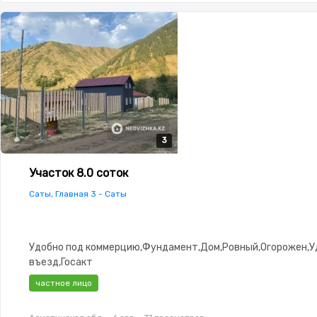
3
3
3
Участок 8.0 соток
Саты, Главная 3 - Саты
Удобно под коммерцию,Фундамент,Дом,Ровный,Огорожен,
въезд,Госакт
частное лицо