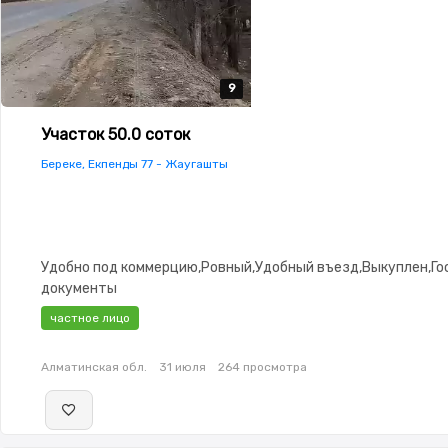
9
9
9
9
9
Участок 50.0 соток
Береке, Екпенды 77 - Жаугашты
Удобно под коммерцию,Ровный,Удобный въезд,Выкуплен,Го
документы
частное лицо
Алматинская обл.
31 июля
264 просмотра