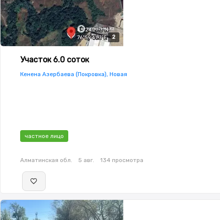
2
2
Участок 6.0 соток
Кенена Азербаева (Покровка), Новая
частное лицо
Алматинская обл.
5 авг.
134 просмотра