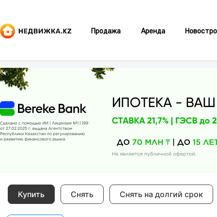
Продажа
Аренда
Новостро
Купить
Снять
Снять на долгий срок