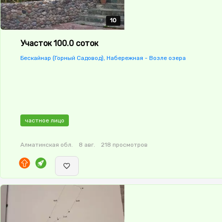
10
10
10
10
10
Участок 100.0 соток
Бескайнар (Горный Садовод), Набережная - Возле озера
частное лицо
Алматинская обл.
8 авг.
218 просмотров