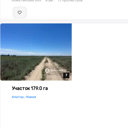
Алматинская обл.
6 авг.
77 просмотров
7
7
7
7
7
Участок 179.0 га
Алатау, Новая