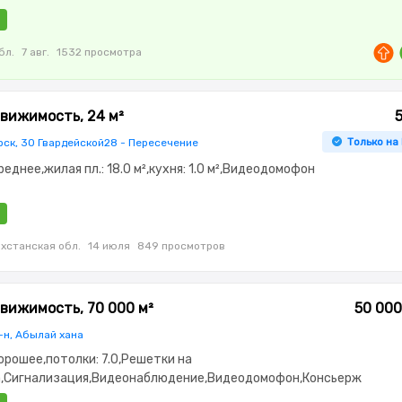
бл.
7 авг.
1532 просмотра
вижимость, 24 м²
Только на
рск, 30 Гвардейской28 - Пересечение
еднее,жилая пл.: 18.0 м²,кухня: 1.0 м²,Видеодомофон
хстанская обл.
14 июля
849 просмотров
вижимость, 70 000 м²
50 000
-н, Абылай хана
орошее,потолки: 7.0,Решетки на
а,Сигнализация,Видеонаблюдение,Видеодомофон,Консьерж