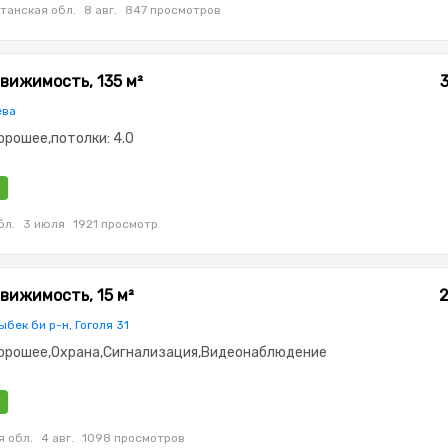
танская обл.
8 авг.
847 просмотров
вижимость, 135 м²
ева
орошее,потолки: 4.0
бл.
3 июля
1921 просмотр
вижимость, 15 м²
2
ыбек би р-н, Гоголя 31
Хорошее,Охрана,Сигнализация,Видеонаблюдение
я обл.
4 авг.
1098 просмотров