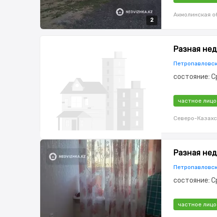
Акмолинская о
2
2
Разная нед
Петропавловск
состояние: 
частное лицо
Северо-Казахс
Разная нед
Петропавловск
состояние: 
частное лицо