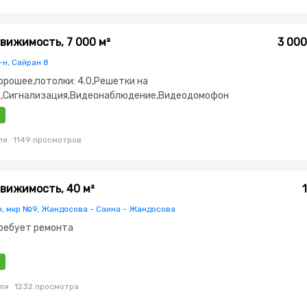
вижимость, 7 000 м²
3 000
-н, Сайран 8
орошее,потолки: 4.0,Решетки на
а,Сигнализация,Видеонаблюдение,Видеодомофон
ля
1149 просмотров
вижимость, 40 м²
н, мкр №9, Жандосова - Саина - Жандосова
Требует ремонта
ля
1232 просмотра