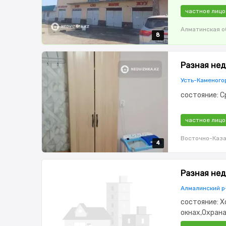
частное лицо
Алматинская о
8
8
8
8
8
Разная нед
Усть-Каменого
состояние: Ср
частное лицо
Восточно-Каза
4
4
4
4
Разная нед
Алмалинский р
состояние: Х
окнах,Охран