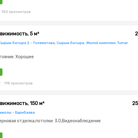
150 просмотров
вижимость, 5 м²
2
 Сырым батыра 2 - Толеметова, Сырым батыра, Жилой комплекс Tumar
стояние: Хорошее
.
178 просмотров
вижимость, 150 м²
25
кжолы - Барибаева
ерновая отделка,потолки: 3.0,Видеонаблюдение