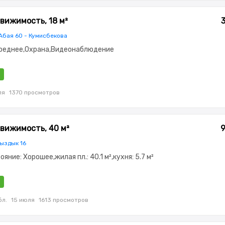
вижимость, 18 м²
Абая 60 - Кумисбекова
Среднее,Охрана,Видеонаблюдение
ля
1370 просмотров
вижимость, 40 м²
9
сыздык 16
тояние: Хорошее,жилая пл.: 40.1 м²,кухня: 5.7 м²
бл.
15 июля
1613 просмотров