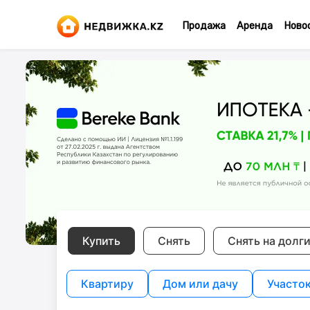
Продажа
Аренда
Ново
Купить
Снять
Снять на долг
Квартиру
Дом или дачу
Участо