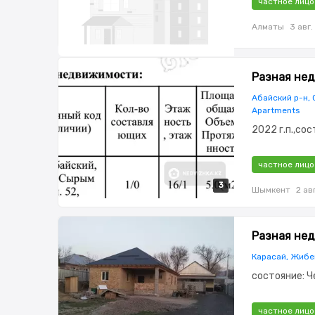
частное лицо
Алматы
3 авг.
Разная нед
Абайский р-н,
Apartments
2022 г.п.,со
частное лицо
3
3
3
Шымкент
2 авг
Разная нед
Карасай, Жибе
состояние: Ч
частное лицо