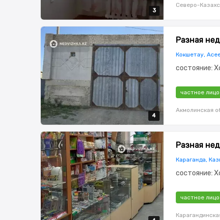
Северо-Казахс
3
3
3
Разная нед
Кокшетау, Асе
состояние: Х
частное лицо
Акмолинская о
4
4
4
4
Разная нед
Караганда, Каз
состояние: 
частное лицо
Карагандинска