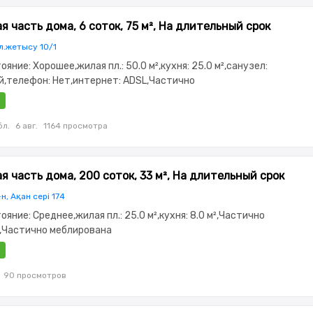
я часть дома, 6 соток, 75 м², На длительный срок
л.жетысу 10/1
тояние: Хорошее,жилая пл.: 50.0 м²,кухня: 25.0 м²,санузел:
,телефон: Нет,интернет: ADSL,Частично
,Частично меблирована,Видеодомофон,Навес
бл.
6 авг.
1164 просмотра
я часть дома, 200 соток, 33 м², На длительный срок
н, Ақан сері 174
тояние: Среднее,жилая пл.: 25.0 м²,кухня: 8.0 м²,Частично
,Частично меблирована
90 просмотров