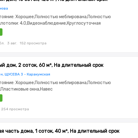
мова
стояние: Хорошее,Полностью меблирована,Полностью
,потолки: 4.0,Видеонаблюдение,Круглосуточная
тиковые окна,Бассейн,Веранда,Мангальная зона,Детская
бл.
3 авг.
152 просмотра
й дом, 2 соток, 60 м², На длительный срок
-н, ЩУСЕВА 3 - Каракумская
стояние: Хорошее,Полностью меблирована,Полностью
,Пластиковые окна,Навес
254 просмотра
я часть дома, 1 соток, 40 м², На длительный срок