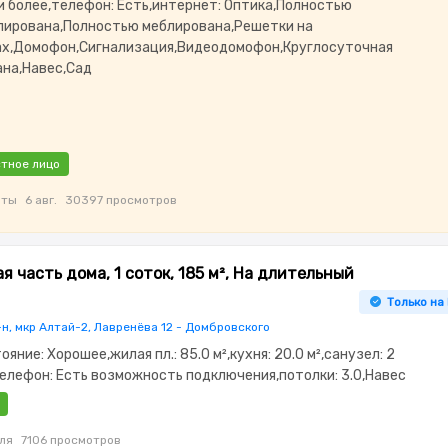
 и более,телефон: Есть,интернет: Оптика,Полностью
лирована,Полностью меблирована,Решетки на
ах,Домофон,Сигнализация,Видеодомофон,Круглосуточная
ана,Навес,Сад
тное лицо
аты
6 авг.
30397 просмотров
я часть дома, 1 соток, 185 м², На длительный
Только на
н, мкр Алтай-2, Лавренёва 12 - Домбровского
тояние: Хорошее,жилая пл.: 85.0 м²,кухня: 20.0 м²,санузел: 2
телефон: Есть возможность подключения,потолки: 3.0,Навес
ля
7106 просмотров