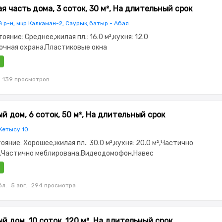
я часть дома, 3 соток, 30 м², На длительный срок
 р-н, мкр Калкаман-2, Саурық батыр - Абая
тояние: Среднее,жилая пл.: 16.0 м²,кухня: 12.0
очная охрана,Пластиковые окна
139 просмотров
й дом, 6 соток, 50 м², На длительный срок
Жетысу 10
тояние: Хорошее,жилая пл.: 30.0 м²,кухня: 20.0 м²,Частично
,Частично меблирована,Видеодомофон,Навес
бл.
5 авг.
294 просмотра
й дом, 10 соток, 120 м², На длительный срок