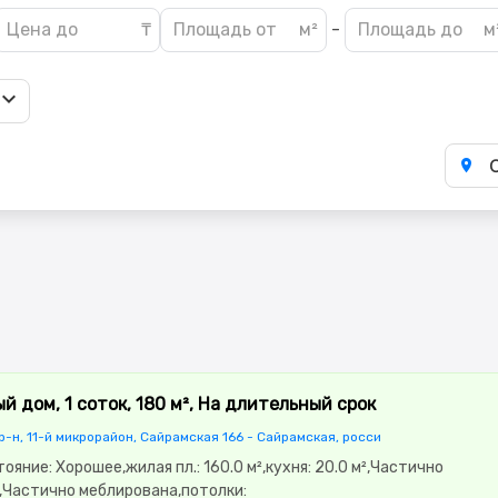
-
й дом, 1 соток, 180 м², На длительный срок
-н, 11-й микрорайон, Сайрамская 166 - Сайрамская, росси
тояние: Хорошее,жилая пл.: 160.0 м²,кухня: 20.0 м²,Частично
,Частично меблирована,потолки: