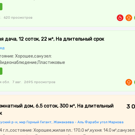
зация,Видеонаблюдение,Пластиковые окна,Детская
.
620 просмотров
я дача, 12 соток, 22 м², На длительный срок
род
стояние: Хорошее,санузел:
Видеонаблюдение,Пластиковые
еранда,Мангальная зона,Детская площадка,Летняя кухня
я обл.
7 авг.
2695 просмотров
омнатный дом, 6.5 соток, 300 м², На длительный
3 
к
уский р-н, мкр Горный Гигант, Жамакаева - Аль Фараби угол Маркова
 г.п.,состояние: Хорошее,жилая пл.: 170.0 м²,кухня: 14.0 м²,санузел: