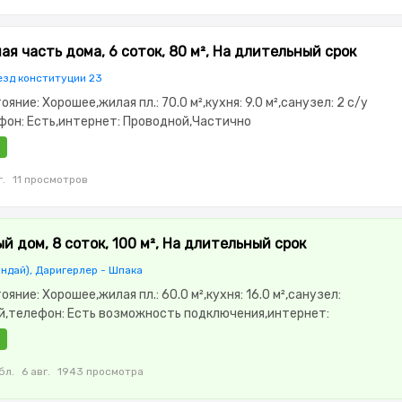
ая часть дома, 6 соток, 80 м², На длительный срок
езд конституции 23
тояние: Хорошее,жилая пл.: 70.0 м²,кухня: 9.0 м²,санузел: 2 с/у
фон: Есть,интернет: Проводной,Частично
,Частично меблирована,Решетки на окнах,Навес
г.
11 просмотров
й дом, 8 соток, 100 м², На длительный срок
ндай), Даригерлер - Шпака
тояние: Хорошее,жилая пл.: 60.0 м²,кухня: 16.0 м²,санузел:
,телефон: Есть возможность подключения,интернет:
устая,Пустая,Пластиковые окна,Навес,Сад,Хозпостройки
бл.
6 авг.
1943 просмотра