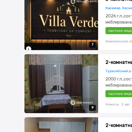
Каражар, Касы
2026 г.п.,со
меблирована
охрана,Плас
частное лицо
площадка
Акмолинская о
7
7
7
7
7
2-комнатны
Турксибский р
2000 г.п.,со
меблирована
частное лицо
Алматы
2 авг.
9
9
9
9
9
2-комнатна